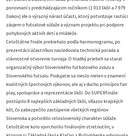
porovnaní s predchádzajúcim ročníkom (1 013 škôl a 7 979
žiakov) ide o výrazný nárast účasti, ktorý potvrdzuje rastúci
záujem o futsalové súťaže a význam projektu pri podpore
pohybových aktivít detí a mládeže.
Celoštátne finále prebiehalo podľa harmonogramu, po
prezentácii účastníkov nasledovala technická porada a
slávnostné otvorenie turnaja. O hladký priebeh sa staral
organizačný výbor Slovenského futbalového zväzu a
Slovenského futsalu. Podujatie sa nieslo nielen v znamení
kvalitných športových výkonov, ale aj v duchu princípov fair
play, spolupráce a reprezentácie škôl. Do SUPERfinále
postúpilo 8 najlepších základných škôl, víťazov krajských
kôl, čo zabezpečilo zastúpenie všetkých regiónov
Slovenska a potvrdilo celoslovenský charakter súťaže.
Celoštátne kolo vyvrcholilo finálovým stretnutím, v
ktorom si Základná škola Klačno z Ružomberka vybojovala