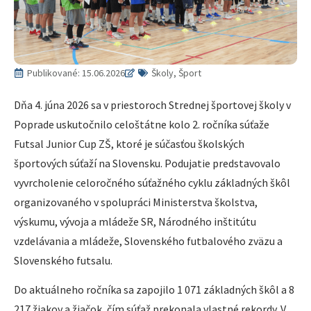
Publikované:
15.06.2026
Školy, Šport
Dňa 4. júna 2026 sa v priestoroch Strednej športovej školy v
Poprade uskutočnilo celoštátne kolo 2. ročníka súťaže
Futsal Junior Cup ZŠ, ktoré je súčasťou školských
športových súťaží na Slovensku. Podujatie predstavovalo
vyvrcholenie celoročného súťažného cyklu základných škôl
organizovaného v spolupráci Ministerstva školstva,
výskumu, vývoja a mládeže SR, Národného inštitútu
vzdelávania a mládeže, Slovenského futbalového zväzu a
Slovenského futsalu.
Do aktuálneho ročníka sa zapojilo 1 071 základných škôl a 8
217 žiakov a žiačok, čím súťaž prekonala vlastné rekordy. V