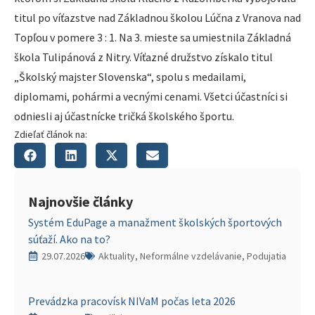
titul po víťazstve nad Základnou školou Lúčna z Vranova nad
Topľou v pomere 3 : 1. Na 3. mieste sa umiestnila Základná
škola Tulipánová z Nitry. Víťazné družstvo získalo titul
„Školský majster Slovenska“, spolu s medailami,
diplomami, pohármi a vecnými cenami. Všetci účastníci si
odniesli aj účastnícke tričká školského športu.
Zdieľať článok na:
Najnovšie články
Systém EduPage a manažment školských športových
súťaží. Ako na to?
29.07.2026
Aktuality, Neformálne vzdelávanie, Podujatia
Prevádzka pracovísk NIVaM počas leta 2026