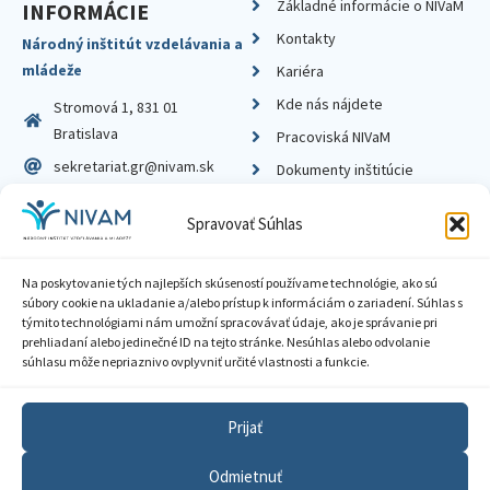
Základné informácie o NIVaM
INFORMÁCIE
Kontakty
Národný inštitút vzdelávania a
mládeže
Kariéra
Kde nás nájdete
Stromová 1, 831 01
Bratislava
Pracoviská NIVaM
sekretariat.gr@nivam.sk
Dokumenty inštitúcie
IČO: 00164348
Knižnica
Spravovať Súhlas
DIČ: 2020798714
Na poskytovanie tých najlepších skúseností používame technológie, ako sú
súbory cookie na ukladanie a/alebo prístup k informáciám o zariadení. Súhlas s
týmito technológiami nám umožní spracovávať údaje, ako je správanie pri
prehliadaní alebo jedinečné ID na tejto stránke. Nesúhlas alebo odvolanie
Zásady ochrany súkromia
súhlasu môže nepriaznivo ovplyvniť určité vlastnosti a funkcie.
Vyhlásenie o prístupnosti
Prijať
Sprístupnenie informácií
Odmietnuť