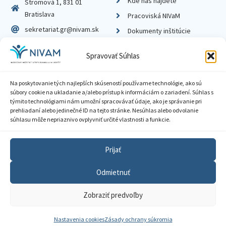
Kde nás nájdete
Stromová 1, 831 01
Bratislava
Pracoviská NIVaM
sekretariat.gr@nivam.sk
Dokumenty inštitúcie
IČO: 00164348
Knižnica
Spravovať Súhlas
DIČ: 2020798714
Na poskytovanie tých najlepších skúseností používame technológie, ako sú
súbory cookie na ukladanie a/alebo prístup k informáciám o zariadení. Súhlas s
týmito technológiami nám umožní spracovávať údaje, ako je správanie pri
prehliadaní alebo jedinečné ID na tejto stránke. Nesúhlas alebo odvolanie
Zásady ochrany súkromia
súhlasu môže nepriaznivo ovplyvniť určité vlastnosti a funkcie.
Vyhlásenie o prístupnosti
Prijať
Sprístupnenie informácií
Odmietnuť
Nastavenia cookies
Zobraziť predvoľby
GDPR
© 2026 Národný inštitút vzdelávania a mládeže
Nastavenia cookies
Zásady ochrany súkromia