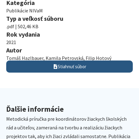
Kategória
Publikácie NIVaM
Typ a veľkosť súboru
.pdf | 502,46 KB
Rok vydania
2021
Autor
Tomáš Hazlbauer, Kamila Petrovská, Filip Hotový
Stiahnuť súbor
Ďalšie informácie
Metodická príručka pre koordinátorov žiackych školských
rád a učiteľov, zameraná na tvorbu a realizáciu žiackych
projektov tak, aby ich žiaci zvládali samostatne. Publikácia