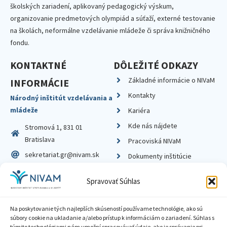
školských zariadení, aplikovaný pedagogický výskum,
organizovanie predmetových olympiád a súťaží, externé testovanie
na školách, neformálne vzdelávanie mládeže či správa knižničného
fondu.
KONTAKTNÉ
DÔLEŽITÉ ODKAZY
Základné informácie o NIVaM
INFORMÁCIE
Kontakty
Národný inštitút vzdelávania a
mládeže
Kariéra
Kde nás nájdete
Stromová 1, 831 01
Bratislava
Pracoviská NIVaM
sekretariat.gr@nivam.sk
Dokumenty inštitúcie
IČO: 00164348
Knižnica
Spravovať Súhlas
DIČ: 2020798714
Na poskytovanie tých najlepších skúseností používame technológie, ako sú
súbory cookie na ukladanie a/alebo prístup k informáciám o zariadení. Súhlas s
týmito technológiami nám umožní spracovávať údaje, ako je správanie pri