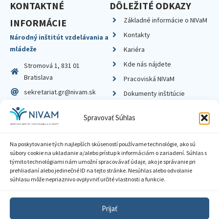
KONTAKTNÉ
DÔLEŽITÉ ODKAZY
Základné informácie o NIVaM
INFORMÁCIE
Kontakty
Národný inštitút vzdelávania a
mládeže
Kariéra
Kde nás nájdete
Stromová 1, 831 01
Bratislava
Pracoviská NIVaM
sekretariat.gr@nivam.sk
Dokumenty inštitúcie
IČO: 00164348
Knižnica
Spravovať Súhlas
DIČ: 2020798714
Na poskytovanie tých najlepších skúseností používame technológie, ako sú
súbory cookie na ukladanie a/alebo prístup k informáciám o zariadení. Súhlas s
týmito technológiami nám umožní spracovávať údaje, ako je správanie pri
prehliadaní alebo jedinečné ID na tejto stránke. Nesúhlas alebo odvolanie
Zásady ochrany súkromia
súhlasu môže nepriaznivo ovplyvniť určité vlastnosti a funkcie.
Vyhlásenie o prístupnosti
Prijať
Sprístupnenie informácií