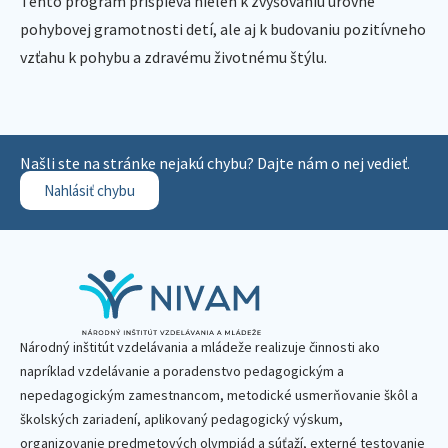
Tento program prispieva nielen k zvyšovaniu úrovne
pohybovej gramotnosti detí, ale aj k budovaniu pozitívneho
vzťahu k pohybu a zdravému životnému štýlu.
Našli ste na stránke nejakú chybu? Dajte nám o nej vedieť.
Nahlásiť chybu
Národný inštitút vzdelávania a mládeže realizuje činnosti ako
napríklad vzdelávanie a poradenstvo pedagogickým a
nepedagogickým zamestnancom, metodické usmerňovanie škôl a
školských zariadení, aplikovaný pedagogický výskum,
organizovanie predmetových olympiád a súťaží, externé testovanie