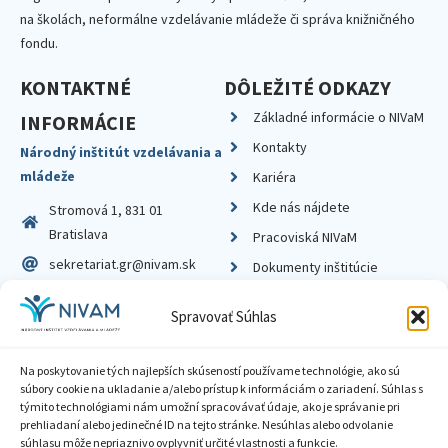
na školách, neformálne vzdelávanie mládeže či správa knižničného
fondu.
KONTAKTNÉ
DÔLEŽITÉ ODKAZY
Základné informácie o NIVaM
INFORMÁCIE
Kontakty
Národný inštitút vzdelávania a
mládeže
Kariéra
Kde nás nájdete
Stromová 1, 831 01
Bratislava
Pracoviská NIVaM
sekretariat.gr@nivam.sk
Dokumenty inštitúcie
IČO: 00164348
Knižnica
Spravovať Súhlas
DIČ: 2020798714
Na poskytovanie tých najlepších skúseností používame technológie, ako sú
súbory cookie na ukladanie a/alebo prístup k informáciám o zariadení. Súhlas s
týmito technológiami nám umožní spracovávať údaje, ako je správanie pri
prehliadaní alebo jedinečné ID na tejto stránke. Nesúhlas alebo odvolanie
Zásady ochrany súkromia
súhlasu môže nepriaznivo ovplyvniť určité vlastnosti a funkcie.