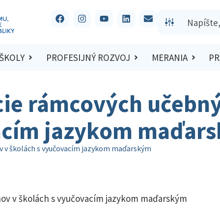
 ŠKOLY
PROFESIJNÝ ROZVOJ
MERANIA
PR
ie rámcových učebný
vacím jazykom maďar
v v školách s vyučovacím jazykom maďarským
nov v školách s vyučovacím jazykom maďarským