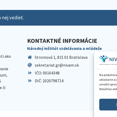
 nej vedieť.
KONTAKTNÉ INFORMÁCIE
Národný inštitút vzdelávania a mládeže
sti ako
Stromová 1, 831 01 Bratislava
sekretariat.gr@nivam.sk
anie
IČO: 00164348
skum,
Na poskytova
ukladanie a/
DIČ: 2020798714
é
umožní spraco
 či
Nesúhlas aleb