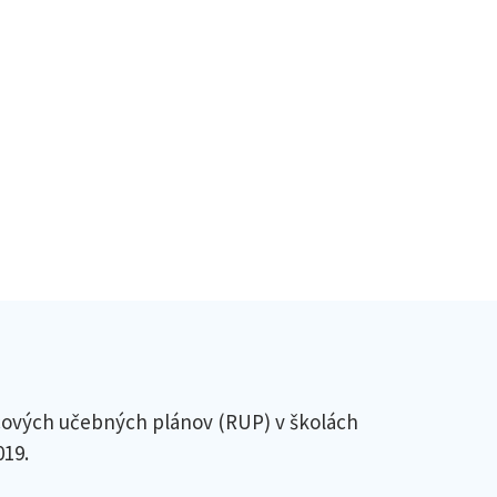
ových učebných plánov (RUP) v školách
019.