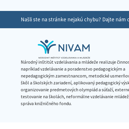
Našli ste na stránke nejakú chybu? Dajte nám o
Národný inštitút vzdelávania a mládeže realizuje činno
napríklad vzdelávanie a poradenstvo pedagogickým a
nepedagogickým zamestnancom, metodické usmerňov
škôl a školských zariadení, aplikovaný pedagogický vý
organizovanie predmetových olympiád a súťaží, extern
testovanie na školách, neformálne vzdelávanie mládeže
správa knižničného fondu.