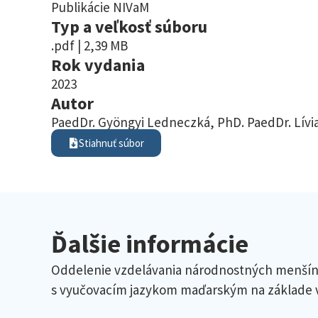
Publikácie NIVaM
Typ a veľkosť súboru
.pdf | 2,39 MB
Rok vydania
2023
Autor
PaedDr. Gyöngyi Ledneczká, PhD. PaedDr. Lívia
Stiahnuť súbor
Ďalšie informácie
Oddelenie vzdelávania národnostných menšín
s vyučovacím jazykom maďarským na základe vl