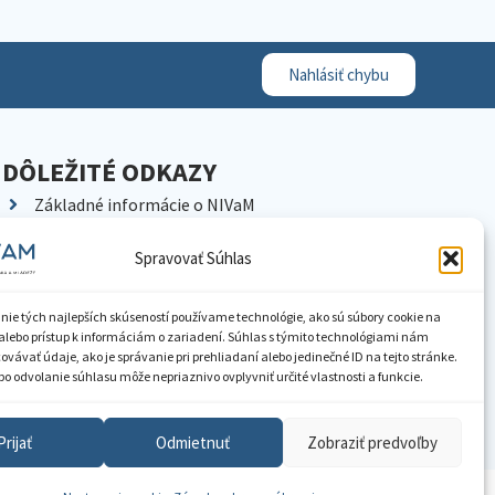
Nahlásiť chybu
DÔLEŽITÉ ODKAZY
Základné informácie o NIVaM
Kontakty
Spravovať Súhlas
Kariéra
Kde nás nájdete
nie tých najlepších skúseností používame technológie, ako sú súbory cookie na
Pracoviská NIVaM
alebo prístup k informáciám o zariadení. Súhlas s týmito technológiami nám
vávať údaje, ako je správanie pri prehliadaní alebo jedinečné ID na tejto stránke.
Dokumenty inštitúcie
o odvolanie súhlasu môže nepriaznivo ovplyvniť určité vlastnosti a funkcie.
Knižnica
Prijať
Odmietnuť
Zobraziť predvoľby