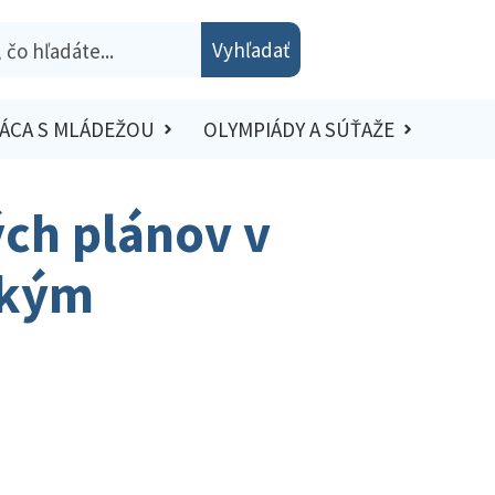
Vyhľadať
ÁCA S MLÁDEŽOU
OLYMPIÁDY A SÚŤAŽE
ch plánov v
ským