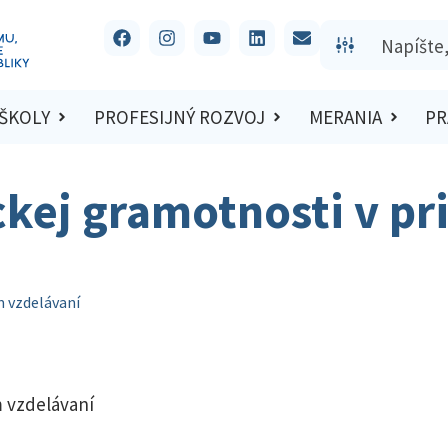
 ŠKOLY
PROFESIJNÝ ROZVOJ
MERANIA
PR
kej gramotnosti v p
 vzdelávaní
 vzdelávaní