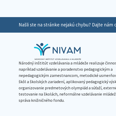
Našli ste na stránke nejakú chybu? Dajte nám o
Národný inštitút vzdelávania a mládeže realizuje činno
napríklad vzdelávanie a poradenstvo pedagogickým a
nepedagogickým zamestnancom, metodické usmerňov
škôl a školských zariadení, aplikovaný pedagogický vý
organizovanie predmetových olympiád a súťaží, extern
testovanie na školách, neformálne vzdelávanie mládeže
správa knižničného fondu.