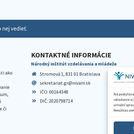
 nej vedieť.
KONTAKTNÉ INFORMÁCIE
Národný inštitút vzdelávania a mládeže
sti ako
Stromová 1, 831 01 Bratislava
sekretariat.gr@nivam.sk
anie
IČO: 00164348
skum,
Na poskytova
ukladanie a/
DIČ: 2020798714
é
umožní spraco
 či
Nesúhlas aleb