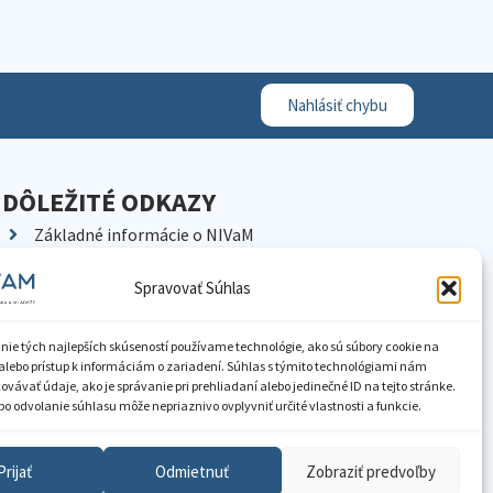
Nahlásiť chybu
DÔLEŽITÉ ODKAZY
Základné informácie o NIVaM
Kontakty
Spravovať Súhlas
Kariéra
Kde nás nájdete
nie tých najlepších skúseností používame technológie, ako sú súbory cookie na
Pracoviská NIVaM
alebo prístup k informáciám o zariadení. Súhlas s týmito technológiami nám
vávať údaje, ako je správanie pri prehliadaní alebo jedinečné ID na tejto stránke.
Dokumenty inštitúcie
o odvolanie súhlasu môže nepriaznivo ovplyvniť určité vlastnosti a funkcie.
Knižnica
Prijať
Odmietnuť
Zobraziť predvoľby