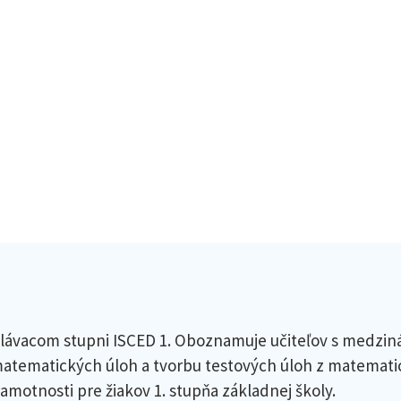
elávacom stupni ISCED 1. Oboznamuje učiteľov s medzi
matematických úloh a tvorbu testových úloh z matemati
amotnosti pre žiakov 1. stupňa základnej školy.