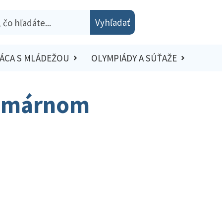
Vyhľadať
ÁCA S MLÁDEŽOU
OLYMPIÁDY A SÚŤAŽE
rimárnom