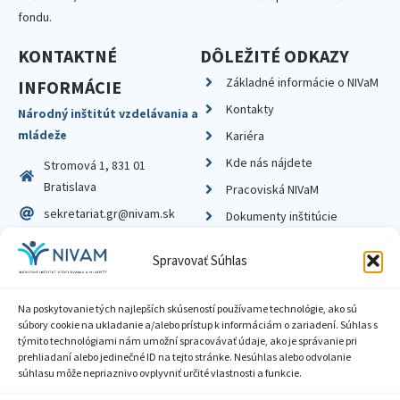
fondu.
KONTAKTNÉ
DÔLEŽITÉ ODKAZY
Základné informácie o NIVaM
INFORMÁCIE
Kontakty
Národný inštitút vzdelávania a
mládeže
Kariéra
Kde nás nájdete
Stromová 1, 831 01
Bratislava
Pracoviská NIVaM
sekretariat.gr@nivam.sk
Dokumenty inštitúcie
IČO: 00164348
Knižnica
Spravovať Súhlas
DIČ: 2020798714
Na poskytovanie tých najlepších skúseností používame technológie, ako sú
súbory cookie na ukladanie a/alebo prístup k informáciám o zariadení. Súhlas s
týmito technológiami nám umožní spracovávať údaje, ako je správanie pri
prehliadaní alebo jedinečné ID na tejto stránke. Nesúhlas alebo odvolanie
Zásady ochrany súkromia
súhlasu môže nepriaznivo ovplyvniť určité vlastnosti a funkcie.
Vyhlásenie o prístupnosti