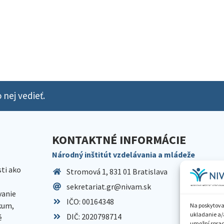
 nej vedieť.
KONTAKTNÉ INFORMÁCIE
Národný inštitút vzdelávania a mládeže
sti ako
Stromová 1, 831 01 Bratislava
sekretariat.gr@nivam.sk
anie
IČO: 00164348
skum,
Na poskytova
ukladanie a/
DIČ: 2020798714
é
umožní spraco