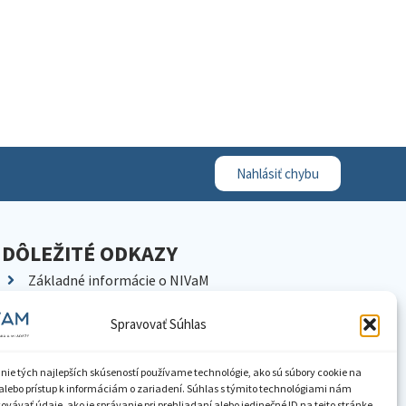
Nahlásiť chybu
DÔLEŽITÉ ODKAZY
Základné informácie o NIVaM
Kontakty
Spravovať Súhlas
Kariéra
Kde nás nájdete
nie tých najlepších skúseností používame technológie, ako sú súbory cookie na
Pracoviská NIVaM
alebo prístup k informáciám o zariadení. Súhlas s týmito technológiami nám
vávať údaje, ako je správanie pri prehliadaní alebo jedinečné ID na tejto stránke.