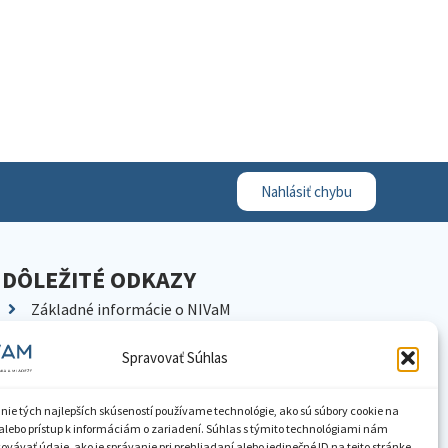
Nahlásiť chybu
DÔLEŽITÉ ODKAZY
Základné informácie o NIVaM
Kontakty
Spravovať Súhlas
Kariéra
Kde nás nájdete
nie tých najlepších skúseností používame technológie, ako sú súbory cookie na
Pracoviská NIVaM
alebo prístup k informáciám o zariadení. Súhlas s týmito technológiami nám
vávať údaje, ako je správanie pri prehliadaní alebo jedinečné ID na tejto stránke.