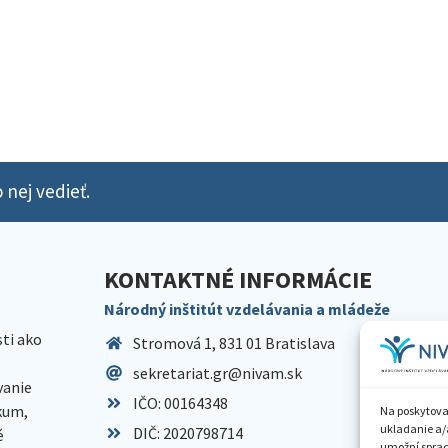
 nej vedieť.
KONTAKTNÉ INFORMÁCIE
Národný inštitút vzdelávania a mládeže
sti ako
Stromová 1, 831 01 Bratislava
sekretariat.gr@nivam.sk
anie
IČO: 00164348
skum,
Na poskytova
ukladanie a/
DIČ: 2020798714
é
umožní spraco