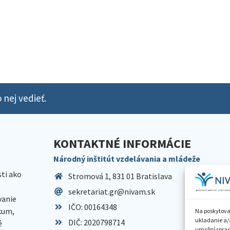
 nej vedieť.
KONTAKTNÉ INFORMÁCIE
Národný inštitút vzdelávania a mládeže
sti ako
Stromová 1, 831 01 Bratislava
sekretariat.gr@nivam.sk
anie
IČO: 00164348
skum,
Na poskytova
ukladanie a/
DIČ: 2020798714
é
umožní spraco