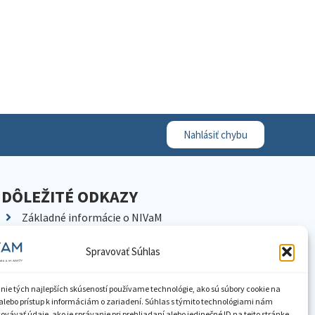
Nahlásiť chybu
DÔLEŽITÉ ODKAZY
Základné informácie o NIVaM
Kontakty
Spravovať Súhlas
Kariéra
Kde nás nájdete
nie tých najlepších skúseností používame technológie, ako sú súbory cookie na
Pracoviská NIVaM
alebo prístup k informáciám o zariadení. Súhlas s týmito technológiami nám
vávať údaje, ako je správanie pri prehliadaní alebo jedinečné ID na tejto stránke.