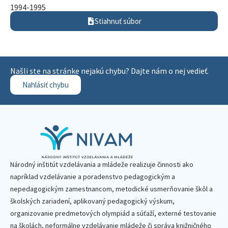
1994-1995
Stiahnuť súbor
Našli ste na stránke nejakú chybu? Dajte nám o nej vedieť.
Nahlásiť chybu
Národný inštitút vzdelávania a mládeže realizuje činnosti ako
napríklad vzdelávanie a poradenstvo pedagogickým a
nepedagogickým zamestnancom, metodické usmerňovanie škôl a
školských zariadení, aplikovaný pedagogický výskum,
organizovanie predmetových olympiád a súťaží, externé testovanie
na školách, neformálne vzdelávanie mládeže či správa knižničného