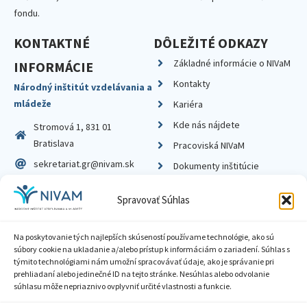
fondu.
KONTAKTNÉ
DÔLEŽITÉ ODKAZY
Základné informácie o NIVaM
INFORMÁCIE
Kontakty
Národný inštitút vzdelávania a
mládeže
Kariéra
Kde nás nájdete
Stromová 1, 831 01
Bratislava
Pracoviská NIVaM
sekretariat.gr@nivam.sk
Dokumenty inštitúcie
IČO: 00164348
Knižnica
Spravovať Súhlas
DIČ: 2020798714
Na poskytovanie tých najlepších skúseností používame technológie, ako sú
súbory cookie na ukladanie a/alebo prístup k informáciám o zariadení. Súhlas s
týmito technológiami nám umožní spracovávať údaje, ako je správanie pri
prehliadaní alebo jedinečné ID na tejto stránke. Nesúhlas alebo odvolanie
Zásady ochrany súkromia
súhlasu môže nepriaznivo ovplyvniť určité vlastnosti a funkcie.
Vyhlásenie o prístupnosti