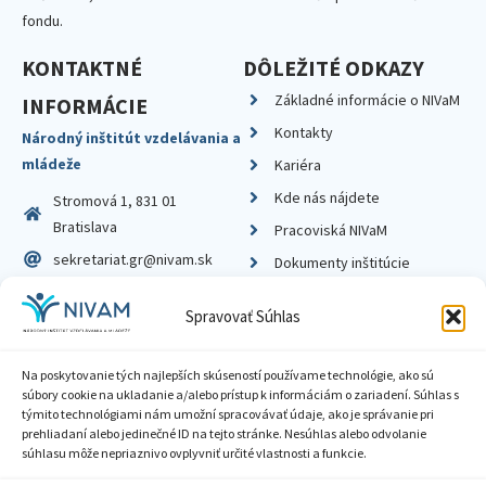
fondu.
KONTAKTNÉ
DÔLEŽITÉ ODKAZY
Základné informácie o NIVaM
INFORMÁCIE
Kontakty
Národný inštitút vzdelávania a
mládeže
Kariéra
Kde nás nájdete
Stromová 1, 831 01
Bratislava
Pracoviská NIVaM
sekretariat.gr@nivam.sk
Dokumenty inštitúcie
IČO: 00164348
Knižnica
Spravovať Súhlas
DIČ: 2020798714
Na poskytovanie tých najlepších skúseností používame technológie, ako sú
súbory cookie na ukladanie a/alebo prístup k informáciám o zariadení. Súhlas s
týmito technológiami nám umožní spracovávať údaje, ako je správanie pri
prehliadaní alebo jedinečné ID na tejto stránke. Nesúhlas alebo odvolanie
Zásady ochrany súkromia
súhlasu môže nepriaznivo ovplyvniť určité vlastnosti a funkcie.
Vyhlásenie o prístupnosti