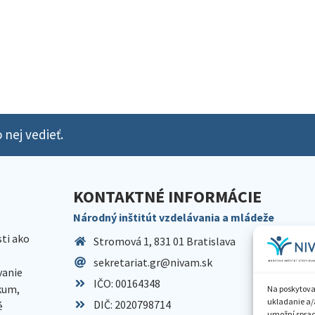
 nej vedieť.
KONTAKTNÉ INFORMÁCIE
Národný inštitút vzdelávania a mládeže
sti ako
Stromová 1, 831 01 Bratislava
sekretariat.gr@nivam.sk
anie
IČO: 00164348
skum,
Na poskytova
ukladanie a/
DIČ: 2020798714
é
umožní spraco