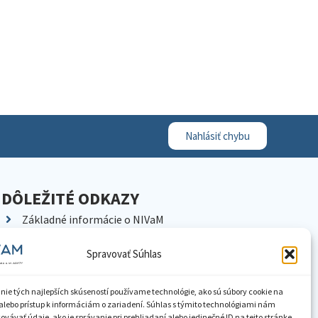
Nahlásiť chybu
DÔLEŽITÉ ODKAZY
Základné informácie o NIVaM
Kontakty
Spravovať Súhlas
Kariéra
Kde nás nájdete
nie tých najlepších skúseností používame technológie, ako sú súbory cookie na
Pracoviská NIVaM
alebo prístup k informáciám o zariadení. Súhlas s týmito technológiami nám
vávať údaje, ako je správanie pri prehliadaní alebo jedinečné ID na tejto stránke.