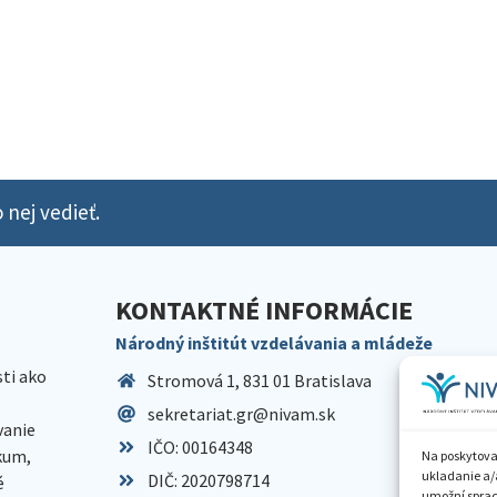
 nej vedieť.
KONTAKTNÉ INFORMÁCIE
Národný inštitút vzdelávania a mládeže
sti ako
Stromová 1, 831 01 Bratislava
sekretariat.gr@nivam.sk
anie
IČO: 00164348
skum,
Na poskytova
ukladanie a/
DIČ: 2020798714
é
umožní spraco