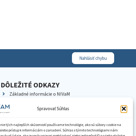
Nahlásiť chybu
DÔLEŽITÉ ODKAZY
Základné informácie o NIVaM
Kontakty
Spravovať Súhlas
Kariéra
Kde nás nájdete
nie tých najlepších skúseností používame technológie, ako sú súbory cookie na
Pracoviská NIVaM
alebo prístup k informáciám o zariadení. Súhlas s týmito technológiami nám
vávať údaje, ako je správanie pri prehliadaní alebo jedinečné ID na tejto stránke.