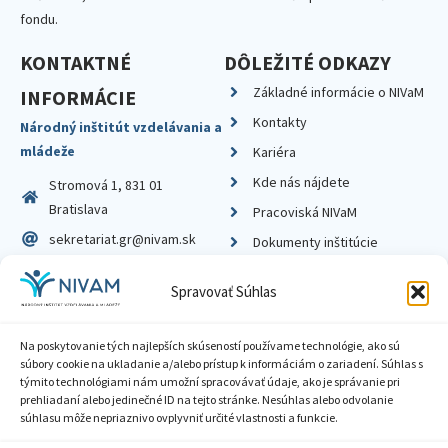
fondu.
KONTAKTNÉ
DÔLEŽITÉ ODKAZY
Základné informácie o NIVaM
INFORMÁCIE
Kontakty
Národný inštitút vzdelávania a
mládeže
Kariéra
Kde nás nájdete
Stromová 1, 831 01
Bratislava
Pracoviská NIVaM
sekretariat.gr@nivam.sk
Dokumenty inštitúcie
IČO: 00164348
Knižnica
Spravovať Súhlas
DIČ: 2020798714
Na poskytovanie tých najlepších skúseností používame technológie, ako sú
súbory cookie na ukladanie a/alebo prístup k informáciám o zariadení. Súhlas s
týmito technológiami nám umožní spracovávať údaje, ako je správanie pri
prehliadaní alebo jedinečné ID na tejto stránke. Nesúhlas alebo odvolanie
Zásady ochrany súkromia
súhlasu môže nepriaznivo ovplyvniť určité vlastnosti a funkcie.
Vyhlásenie o prístupnosti