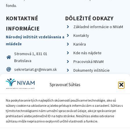
fondu.
KONTAKTNÉ
DÔLEŽITÉ ODKAZY
Základné informácie o NIVaM
INFORMÁCIE
Kontakty
Národný inštitút vzdelávania a
mládeže
Kariéra
Kde nás nájdete
Stromová 1, 831 01
Bratislava
Pracoviská NIVaM
sekretariat.gr@nivam.sk
Dokumenty inštitúcie
IČO: 00164348
Knižnica
Spravovať Súhlas
DIČ: 2020798714
Na poskytovanie tých najlepších skúseností používame technológie, ako sú
súbory cookie na ukladanie a/alebo prístup k informáciám o zariadení. Súhlas s
týmito technológiami nám umožní spracovávať údaje, ako je správanie pri
prehliadaní alebo jedinečné ID na tejto stránke. Nesúhlas alebo odvolanie
Zásady ochrany súkromia
súhlasu môže nepriaznivo ovplyvniť určité vlastnosti a funkcie.
Vyhlásenie o prístupnosti