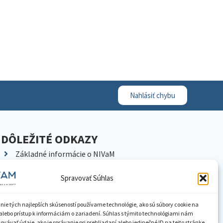
Nahlásiť chybu
DÔLEŽITÉ ODKAZY
Základné informácie o NIVaM
Kontakty
Spravovať Súhlas
Kariéra
Kde nás nájdete
nie tých najlepších skúseností používame technológie, ako sú súbory cookie na
Pracoviská NIVaM
alebo prístup k informáciám o zariadení. Súhlas s týmito technológiami nám
vávať údaje, ako je správanie pri prehliadaní alebo jedinečné ID na tejto stránke.