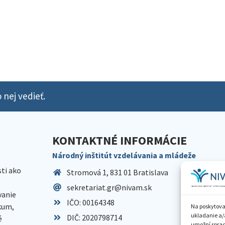
 nej vedieť.
KONTAKTNÉ INFORMÁCIE
Národný inštitút vzdelávania a mládeže
sti ako
Stromová 1, 831 01 Bratislava
sekretariat.gr@nivam.sk
anie
IČO: 00164348
skum,
Na poskytova
ukladanie a/
DIČ: 2020798714
é
umožní spraco