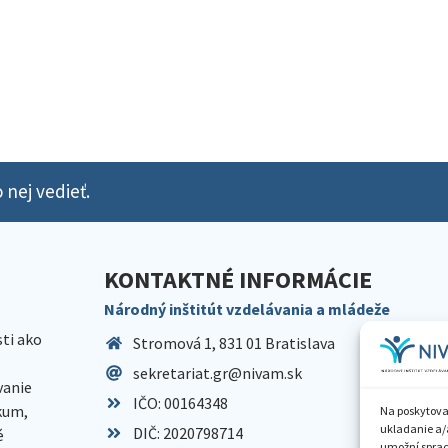
 nej vedieť.
KONTAKTNÉ INFORMÁCIE
Národný inštitút vzdelávania a mládeže
sti ako
Stromová 1, 831 01 Bratislava
sekretariat.gr@nivam.sk
anie
IČO: 00164348
skum,
Na poskytova
ukladanie a/
DIČ: 2020798714
é
umožní spraco