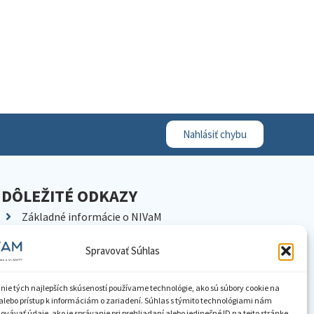
Nahlásiť chybu
DÔLEŽITÉ ODKAZY
Základné informácie o NIVaM
Kontakty
Spravovať Súhlas
Kariéra
Kde nás nájdete
nie tých najlepších skúseností používame technológie, ako sú súbory cookie na
Pracoviská NIVaM
alebo prístup k informáciám o zariadení. Súhlas s týmito technológiami nám
vávať údaje, ako je správanie pri prehliadaní alebo jedinečné ID na tejto stránke.