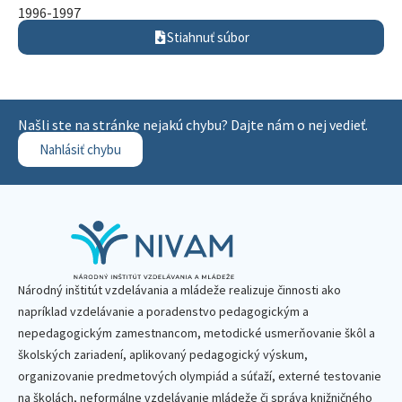
1996-1997
Stiahnuť súbor
Našli ste na stránke nejakú chybu? Dajte nám o nej vedieť.
Nahlásiť chybu
Národný inštitút vzdelávania a mládeže realizuje činnosti ako
napríklad vzdelávanie a poradenstvo pedagogickým a
nepedagogickým zamestnancom, metodické usmerňovanie škôl a
školských zariadení, aplikovaný pedagogický výskum,
organizovanie predmetových olympiád a súťaží, externé testovanie
na školách, neformálne vzdelávanie mládeže či správa knižničného