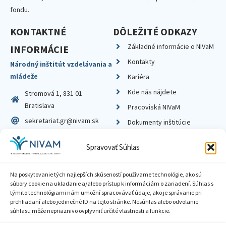
fondu.
KONTAKTNÉ
DÔLEŽITÉ ODKAZY
Základné informácie o NIVaM
INFORMÁCIE
Kontakty
Národný inštitút vzdelávania a
mládeže
Kariéra
Kde nás nájdete
Stromová 1, 831 01
Bratislava
Pracoviská NIVaM
sekretariat.gr@nivam.sk
Dokumenty inštitúcie
IČO: 00164348
Knižnica
Spravovať Súhlas
DIČ: 2020798714
Na poskytovanie tých najlepších skúseností používame technológie, ako sú
súbory cookie na ukladanie a/alebo prístup k informáciám o zariadení. Súhlas s
týmito technológiami nám umožní spracovávať údaje, ako je správanie pri
prehliadaní alebo jedinečné ID na tejto stránke. Nesúhlas alebo odvolanie
Zásady ochrany súkromia
súhlasu môže nepriaznivo ovplyvniť určité vlastnosti a funkcie.
Vyhlásenie o prístupnosti