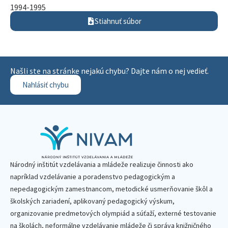
1994-1995
Stiahnuť súbor
Našli ste na stránke nejakú chybu? Dajte nám o nej vedieť.
Nahlásiť chybu
Národný inštitút vzdelávania a mládeže realizuje činnosti ako
napríklad vzdelávanie a poradenstvo pedagogickým a
nepedagogickým zamestnancom, metodické usmerňovanie škôl a
školských zariadení, aplikovaný pedagogický výskum,
organizovanie predmetových olympiád a súťaží, externé testovanie
na školách, neformálne vzdelávanie mládeže či správa knižničného