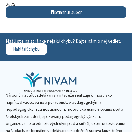
2025
Stiahnuť súbor
Našli ste na stránke nejakú chybu? Dajte nám o nej vedieť.
Nahlásiť chybu
Národný inštitút vzdelávania a mládeže realizuje činnosti ako
napríklad vzdelávanie a poradenstvo pedagogickým a
nepedagogickým zamestnancom, metodické usmerňovanie škôl a
školských zariadení, aplikovaný pedagogický výskum,
organizovanie predmetových olympiád a súťaží, externé testovanie
na školách, neformálne vzdelávanie mládeže či správa knižničného