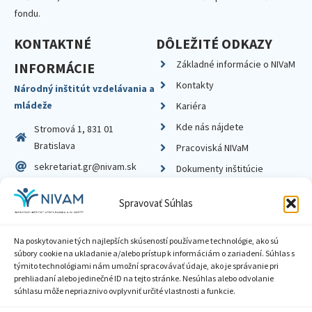
fondu.
KONTAKTNÉ
DÔLEŽITÉ ODKAZY
Základné informácie o NIVaM
INFORMÁCIE
Kontakty
Národný inštitút vzdelávania a
mládeže
Kariéra
Kde nás nájdete
Stromová 1, 831 01
Bratislava
Pracoviská NIVaM
sekretariat.gr@nivam.sk
Dokumenty inštitúcie
IČO: 00164348
Knižnica
Spravovať Súhlas
DIČ: 2020798714
Na poskytovanie tých najlepších skúseností používame technológie, ako sú
súbory cookie na ukladanie a/alebo prístup k informáciám o zariadení. Súhlas s
týmito technológiami nám umožní spracovávať údaje, ako je správanie pri
prehliadaní alebo jedinečné ID na tejto stránke. Nesúhlas alebo odvolanie
Zásady ochrany súkromia
súhlasu môže nepriaznivo ovplyvniť určité vlastnosti a funkcie.
Vyhlásenie o prístupnosti