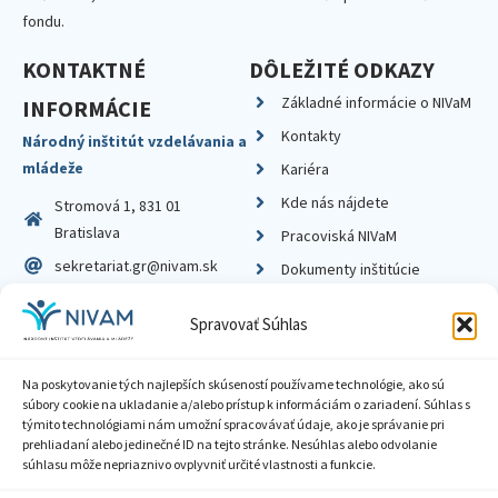
fondu.
KONTAKTNÉ
DÔLEŽITÉ ODKAZY
Základné informácie o NIVaM
INFORMÁCIE
Kontakty
Národný inštitút vzdelávania a
mládeže
Kariéra
Kde nás nájdete
Stromová 1, 831 01
Bratislava
Pracoviská NIVaM
sekretariat.gr@nivam.sk
Dokumenty inštitúcie
IČO: 00164348
Knižnica
Spravovať Súhlas
DIČ: 2020798714
Na poskytovanie tých najlepších skúseností používame technológie, ako sú
súbory cookie na ukladanie a/alebo prístup k informáciám o zariadení. Súhlas s
týmito technológiami nám umožní spracovávať údaje, ako je správanie pri
prehliadaní alebo jedinečné ID na tejto stránke. Nesúhlas alebo odvolanie
Zásady ochrany súkromia
súhlasu môže nepriaznivo ovplyvniť určité vlastnosti a funkcie.
Vyhlásenie o prístupnosti