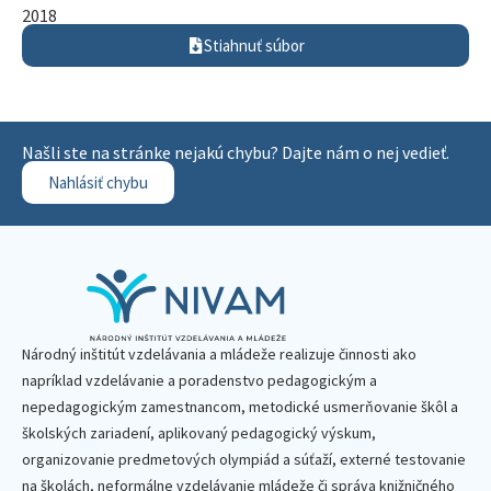
2018
Stiahnuť súbor
Našli ste na stránke nejakú chybu? Dajte nám o nej vedieť.
Nahlásiť chybu
Národný inštitút vzdelávania a mládeže realizuje činnosti ako
napríklad vzdelávanie a poradenstvo pedagogickým a
nepedagogickým zamestnancom, metodické usmerňovanie škôl a
školských zariadení, aplikovaný pedagogický výskum,
organizovanie predmetových olympiád a súťaží, externé testovanie
na školách, neformálne vzdelávanie mládeže či správa knižničného