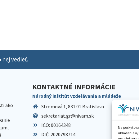
 nej vedieť.
KONTAKTNÉ INFORMÁCIE
Národný inštitút vzdelávania a mládeže
sti ako
Stromová 1, 831 01 Bratislava
sekretariat.gr@nivam.sk
anie
IČO: 00164348
skum,
Na poskytova
ukladanie a/
DIČ: 2020798714
é
umožní spraco