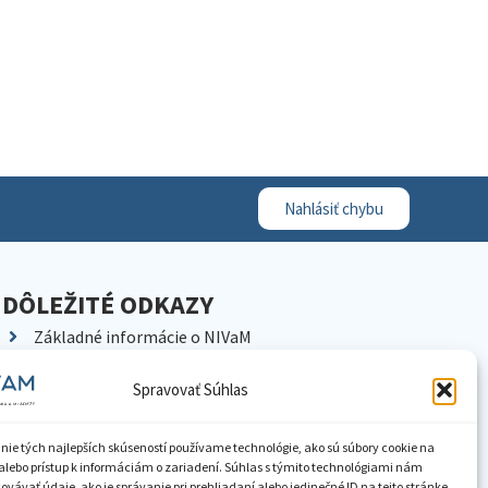
Nahlásiť chybu
DÔLEŽITÉ ODKAZY
Základné informácie o NIVaM
Kontakty
Spravovať Súhlas
Kariéra
Kde nás nájdete
nie tých najlepších skúseností používame technológie, ako sú súbory cookie na
Pracoviská NIVaM
alebo prístup k informáciám o zariadení. Súhlas s týmito technológiami nám
vávať údaje, ako je správanie pri prehliadaní alebo jedinečné ID na tejto stránke.