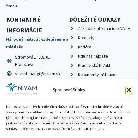
fondu.
KONTAKTNÉ
DÔLEŽITÉ ODKAZY
Základné informácie o NIVaM
INFORMÁCIE
Kontakty
Národný inštitút vzdelávania a
mládeže
Kariéra
Kde nás nájdete
Stromová 1, 831 01
Bratislava
Pracoviská NIVaM
sekretariat.gr@nivam.sk
Dokumenty inštitúcie
IČO: 00164348
Knižnica
Spravovať Súhlas
DIČ: 2020798714
Na poskytovanie tých najlepších skúseností používame technológie, ako sú
súbory cookie na ukladanie a/alebo prístup k informáciám o zariadení. Súhlas s
týmito technológiami nám umožní spracovávať údaje, ako je správanie pri
prehliadaní alebo jedinečné ID na tejto stránke. Nesúhlas alebo odvolanie
Zásady ochrany súkromia
súhlasu môže nepriaznivo ovplyvniť určité vlastnosti a funkcie.
Vyhlásenie o prístupnosti