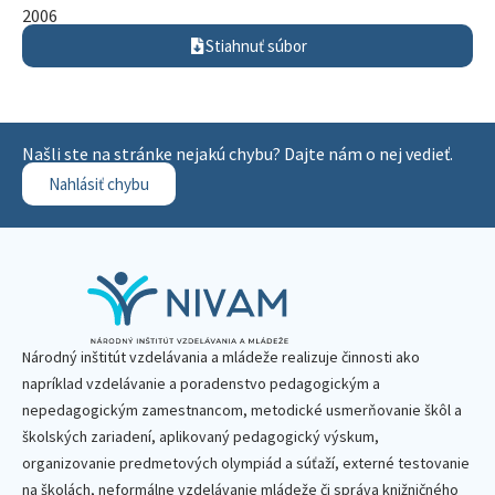
2006
Stiahnuť súbor
Našli ste na stránke nejakú chybu? Dajte nám o nej vedieť.
Nahlásiť chybu
Národný inštitút vzdelávania a mládeže realizuje činnosti ako
napríklad vzdelávanie a poradenstvo pedagogickým a
nepedagogickým zamestnancom, metodické usmerňovanie škôl a
školských zariadení, aplikovaný pedagogický výskum,
organizovanie predmetových olympiád a súťaží, externé testovanie
na školách, neformálne vzdelávanie mládeže či správa knižničného