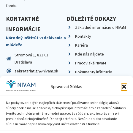
fondu.
KONTAKTNÉ
DÔLEŽITÉ ODKAZY
Základné informácie o NIVaM
INFORMÁCIE
Kontakty
Národný inštitút vzdelávania a
mládeže
Kariéra
Kde nás nájdete
Stromová 1, 831 01
Bratislava
Pracoviská NIVaM
sekretariat.gr@nivam.sk
Dokumenty inštitúcie
IČO: 00164348
Knižnica
Spravovať Súhlas
DIČ: 2020798714
Na poskytovanie tých najlepších skúseností používame technológie, ako sú
súbory cookie na ukladanie a/alebo prístup k informáciám o zariadení. Súhlas s
týmito technológiami nám umožní spracovávať údaje, ako je správanie pri
prehliadaní alebo jedinečné ID na tejto stránke. Nesúhlas alebo odvolanie
Zásady ochrany súkromia
súhlasu môže nepriaznivo ovplyvniť určité vlastnosti a funkcie.
Vyhlásenie o prístupnosti