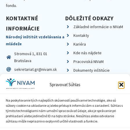
fondu.
KONTAKTNÉ
DÔLEŽITÉ ODKAZY
Základné informácie o NIVaM
INFORMÁCIE
Kontakty
Národný inštitút vzdelávania a
mládeže
Kariéra
Kde nás nájdete
Stromová 1, 831 01
Bratislava
Pracoviská NIVaM
sekretariat.gr@nivam.sk
Dokumenty inštitúcie
IČO: 00164348
Knižnica
Spravovať Súhlas
DIČ: 2020798714
Na poskytovanie tých najlepších skúseností používame technológie, ako sú
súbory cookie na ukladanie a/alebo prístup k informáciám o zariadení. Súhlas s
týmito technológiami nám umožní spracovávať údaje, ako je správanie pri
prehliadaní alebo jedinečné ID na tejto stránke. Nesúhlas alebo odvolanie
Zásady ochrany súkromia
súhlasu môže nepriaznivo ovplyvniť určité vlastnosti a funkcie.
Vyhlásenie o prístupnosti