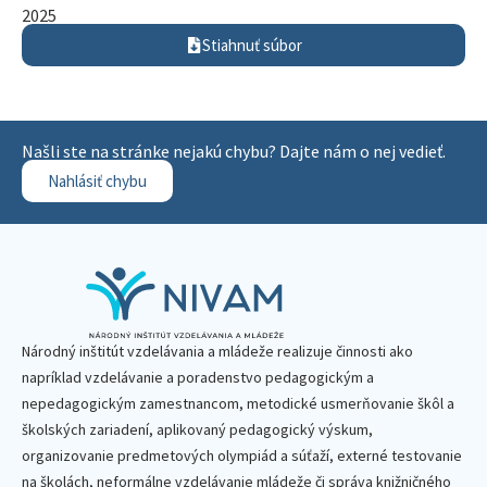
2025
Stiahnuť súbor
Našli ste na stránke nejakú chybu? Dajte nám o nej vedieť.
Nahlásiť chybu
Národný inštitút vzdelávania a mládeže realizuje činnosti ako
napríklad vzdelávanie a poradenstvo pedagogickým a
nepedagogickým zamestnancom, metodické usmerňovanie škôl a
školských zariadení, aplikovaný pedagogický výskum,
organizovanie predmetových olympiád a súťaží, externé testovanie
na školách, neformálne vzdelávanie mládeže či správa knižničného