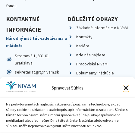
fondu.
KONTAKTNÉ
DÔLEŽITÉ ODKAZY
Základné informácie o NIVaM
INFORMÁCIE
Kontakty
Národný inštitút vzdelávania a
mládeže
Kariéra
Kde nás nájdete
Stromová 1, 831 01
Bratislava
Pracoviská NIVaM
sekretariat.gr@nivam.sk
Dokumenty inštitúcie
IČO: 00164348
Knižnica
Spravovať Súhlas
DIČ: 2020798714
Na poskytovanie tých najlepších skúseností používame technológie, ako sú
súbory cookie na ukladanie a/alebo prístup k informáciám o zariadení. Súhlas s
týmito technológiami nám umožní spracovávať údaje, ako je správanie pri
prehliadaní alebo jedinečné ID na tejto stránke. Nesúhlas alebo odvolanie
Zásady ochrany súkromia
súhlasu môže nepriaznivo ovplyvniť určité vlastnosti a funkcie.
Vyhlásenie o prístupnosti