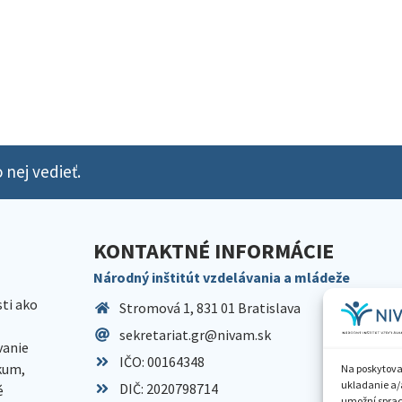
 nej vedieť.
KONTAKTNÉ INFORMÁCIE
Národný inštitút vzdelávania a mládeže
sti ako
Stromová 1, 831 01 Bratislava
sekretariat.gr@nivam.sk
anie
IČO: 00164348
skum,
Na poskytova
ukladanie a/
DIČ: 2020798714
é
umožní spraco