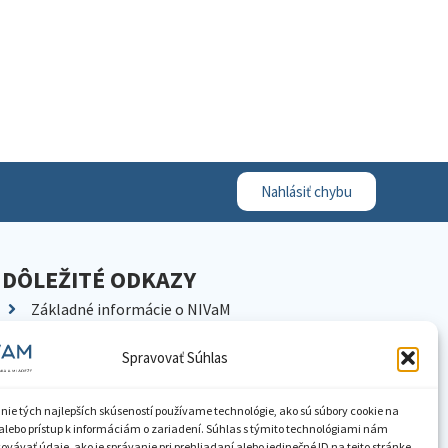
Nahlásiť chybu
DÔLEŽITÉ ODKAZY
Základné informácie o NIVaM
Kontakty
Spravovať Súhlas
Kariéra
Kde nás nájdete
nie tých najlepších skúseností používame technológie, ako sú súbory cookie na
Pracoviská NIVaM
alebo prístup k informáciám o zariadení. Súhlas s týmito technológiami nám
vávať údaje, ako je správanie pri prehliadaní alebo jedinečné ID na tejto stránke.