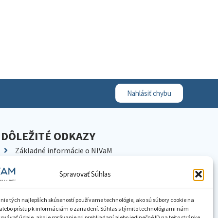
Nahlásiť chybu
DÔLEŽITÉ ODKAZY
Základné informácie o NIVaM
Kontakty
Spravovať Súhlas
Kariéra
Kde nás nájdete
nie tých najlepších skúseností používame technológie, ako sú súbory cookie na
Pracoviská NIVaM
alebo prístup k informáciám o zariadení. Súhlas s týmito technológiami nám
vávať údaje, ako je správanie pri prehliadaní alebo jedinečné ID na tejto stránke.