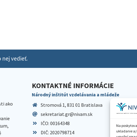
 nej vedieť.
KONTAKTNÉ INFORMÁCIE
Národný inštitút vzdelávania a mládeže
sti ako
Stromová 1, 831 01 Bratislava
sekretariat.gr@nivam.sk
anie
IČO: 00164348
skum,
Na poskytova
ukladanie a/
DIČ: 2020798714
é
umožní spraco