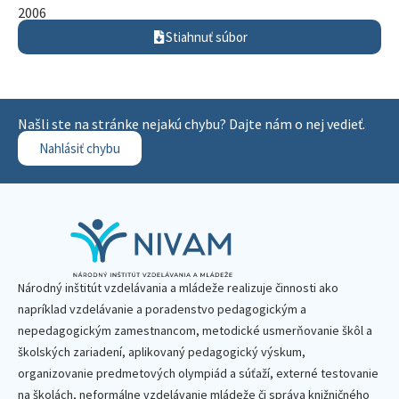
2006
Stiahnuť súbor
Našli ste na stránke nejakú chybu? Dajte nám o nej vedieť.
Nahlásiť chybu
Národný inštitút vzdelávania a mládeže realizuje činnosti ako
napríklad vzdelávanie a poradenstvo pedagogickým a
nepedagogickým zamestnancom, metodické usmerňovanie škôl a
školských zariadení, aplikovaný pedagogický výskum,
organizovanie predmetových olympiád a súťaží, externé testovanie
na školách, neformálne vzdelávanie mládeže či správa knižničného