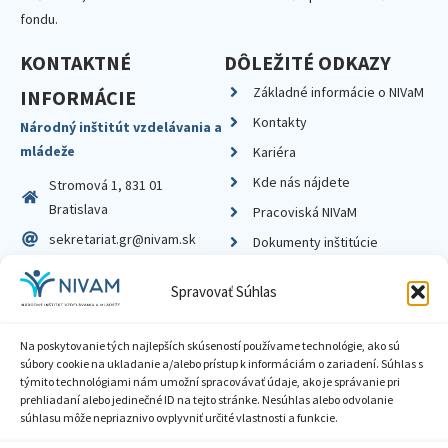
fondu.
KONTAKTNÉ
DÔLEŽITÉ ODKAZY
Základné informácie o NIVaM
INFORMÁCIE
Kontakty
Národný inštitút vzdelávania a
mládeže
Kariéra
Kde nás nájdete
Stromová 1, 831 01
Bratislava
Pracoviská NIVaM
sekretariat.gr@nivam.sk
Dokumenty inštitúcie
IČO: 00164348
Knižnica
Spravovať Súhlas
DIČ: 2020798714
Na poskytovanie tých najlepších skúseností používame technológie, ako sú
súbory cookie na ukladanie a/alebo prístup k informáciám o zariadení. Súhlas s
týmito technológiami nám umožní spracovávať údaje, ako je správanie pri
prehliadaní alebo jedinečné ID na tejto stránke. Nesúhlas alebo odvolanie
Zásady ochrany súkromia
súhlasu môže nepriaznivo ovplyvniť určité vlastnosti a funkcie.
Vyhlásenie o prístupnosti