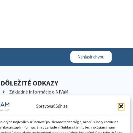
Nahlásiť chybu
DÔLEŽITÉ ODKAZY
Základné informácie o NIVaM
Kontakty
Spravovať Súhlas
Kariéra
Kde nás nájdete
nie tých najlepších skúseností používame technológie, ako sú súbory cookie na
Pracoviská NIVaM
alebo prístup k informáciám o zariadení. Súhlas s týmito technológiami nám
vávať údaje, ako je správanie pri prehliadaní alebo jedinečné ID na tejto stránke.