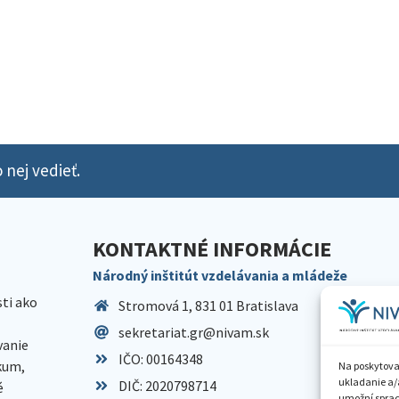
 nej vedieť.
KONTAKTNÉ INFORMÁCIE
Národný inštitút vzdelávania a mládeže
sti ako
Stromová 1, 831 01 Bratislava
sekretariat.gr@nivam.sk
anie
IČO: 00164348
skum,
Na poskytova
ukladanie a/
DIČ: 2020798714
é
umožní spraco