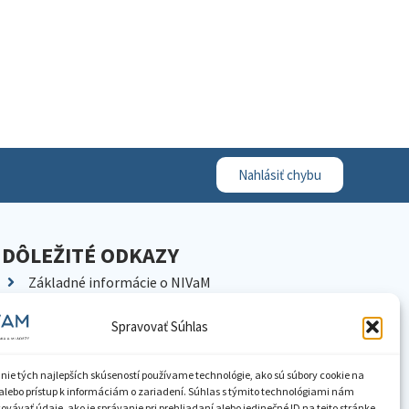
Nahlásiť chybu
DÔLEŽITÉ ODKAZY
Základné informácie o NIVaM
Kontakty
Spravovať Súhlas
Kariéra
Kde nás nájdete
nie tých najlepších skúseností používame technológie, ako sú súbory cookie na
Pracoviská NIVaM
alebo prístup k informáciám o zariadení. Súhlas s týmito technológiami nám
vávať údaje, ako je správanie pri prehliadaní alebo jedinečné ID na tejto stránke.