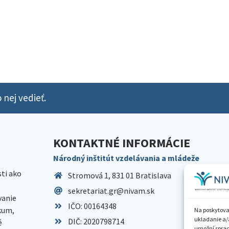
 nej vedieť.
KONTAKTNÉ INFORMÁCIE
Národný inštitút vzdelávania a mládeže
sti ako
Stromová 1, 831 01 Bratislava
sekretariat.gr@nivam.sk
anie
IČO: 00164348
skum,
Na poskytova
ukladanie a/
DIČ: 2020798714
é
umožní spraco