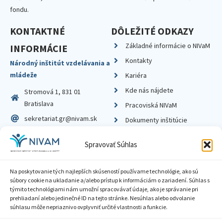
fondu.
KONTAKTNÉ
DÔLEŽITÉ ODKAZY
Základné informácie o NIVaM
INFORMÁCIE
Kontakty
Národný inštitút vzdelávania a
mládeže
Kariéra
Kde nás nájdete
Stromová 1, 831 01
Bratislava
Pracoviská NIVaM
sekretariat.gr@nivam.sk
Dokumenty inštitúcie
IČO: 00164348
Knižnica
Spravovať Súhlas
DIČ: 2020798714
Na poskytovanie tých najlepších skúseností používame technológie, ako sú
súbory cookie na ukladanie a/alebo prístup k informáciám o zariadení. Súhlas s
týmito technológiami nám umožní spracovávať údaje, ako je správanie pri
prehliadaní alebo jedinečné ID na tejto stránke. Nesúhlas alebo odvolanie
Zásady ochrany súkromia
súhlasu môže nepriaznivo ovplyvniť určité vlastnosti a funkcie.
Vyhlásenie o prístupnosti