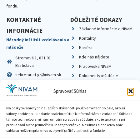
fondu.
KONTAKTNÉ
DÔLEŽITÉ ODKAZY
Základné informácie o NIVaM
INFORMÁCIE
Kontakty
Národný inštitút vzdelávania a
mládeže
Kariéra
Kde nás nájdete
Stromová 1, 831 01
Bratislava
Pracoviská NIVaM
sekretariat.gr@nivam.sk
Dokumenty inštitúcie
IČO: 00164348
Knižnica
Spravovať Súhlas
DIČ: 2020798714
Na poskytovanie tých najlepších skúseností používame technológie, ako sú
súbory cookie na ukladanie a/alebo prístup k informáciám o zariadení. Súhlas s
týmito technológiami nám umožní spracovávať údaje, ako je správanie pri
prehliadaní alebo jedinečné ID na tejto stránke. Nesúhlas alebo odvolanie
Zásady ochrany súkromia
súhlasu môže nepriaznivo ovplyvniť určité vlastnosti a funkcie.
Vyhlásenie o prístupnosti