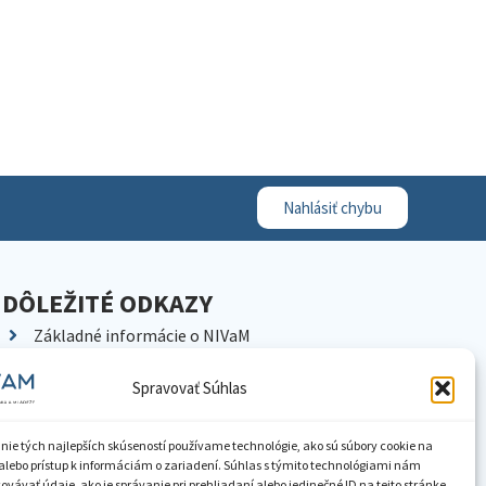
Nahlásiť chybu
DÔLEŽITÉ ODKAZY
Základné informácie o NIVaM
Kontakty
Spravovať Súhlas
Kariéra
Kde nás nájdete
nie tých najlepších skúseností používame technológie, ako sú súbory cookie na
Pracoviská NIVaM
alebo prístup k informáciám o zariadení. Súhlas s týmito technológiami nám
vávať údaje, ako je správanie pri prehliadaní alebo jedinečné ID na tejto stránke.