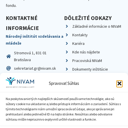
fondu.
KONTAKTNÉ
DÔLEŽITÉ ODKAZY
Základné informácie o NIVaM
INFORMÁCIE
Kontakty
Národný inštitút vzdelávania a
mládeže
Kariéra
Kde nás nájdete
Stromová 1, 831 01
Bratislava
Pracoviská NIVaM
sekretariat.gr@nivam.sk
Dokumenty inštitúcie
IČO: 00164348
Knižnica
Spravovať Súhlas
DIČ: 2020798714
Na poskytovanie tých najlepších skúseností používame technológie, ako sú
súbory cookie na ukladanie a/alebo prístup k informáciám o zariadení. Súhlas s
týmito technológiami nám umožní spracovávať údaje, ako je správanie pri
prehliadaní alebo jedinečné ID na tejto stránke. Nesúhlas alebo odvolanie
Zásady ochrany súkromia
súhlasu môže nepriaznivo ovplyvniť určité vlastnosti a funkcie.
Vyhlásenie o prístupnosti