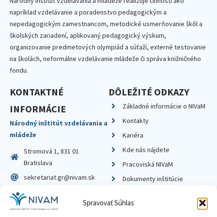
Národný inštitút vzdelávania a mládeže realizuje činnosti ako
napríklad vzdelávanie a poradenstvo pedagogickým a
nepedagogickým zamestnancom, metodické usmerňovanie škôl a
školských zariadení, aplikovaný pedagogický výskum,
organizovanie predmetových olympiád a súťaží, externé testovanie
na školách, neformálne vzdelávanie mládeže či správa knižničného
fondu.
KONTAKTNÉ
DÔLEŽITÉ ODKAZY
Základné informácie o NIVaM
INFORMÁCIE
Kontakty
Národný inštitút vzdelávania a
mládeže
Kariéra
Kde nás nájdete
Stromová 1, 831 01
Bratislava
Pracoviská NIVaM
sekretariat.gr@nivam.sk
Dokumenty inštitúcie
IČO: 00164348
Knižnica
Spravovať Súhlas
DIČ: 2020798714