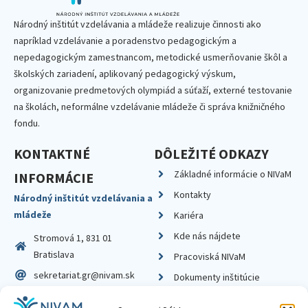
Národný inštitút vzdelávania a mládeže realizuje činnosti ako
napríklad vzdelávanie a poradenstvo pedagogickým a
nepedagogickým zamestnancom, metodické usmerňovanie škôl a
školských zariadení, aplikovaný pedagogický výskum,
organizovanie predmetových olympiád a súťaží, externé testovanie
na školách, neformálne vzdelávanie mládeže či správa knižničného
fondu.
KONTAKTNÉ
DÔLEŽITÉ ODKAZY
Základné informácie o NIVaM
INFORMÁCIE
Kontakty
Národný inštitút vzdelávania a
mládeže
Kariéra
Kde nás nájdete
Stromová 1, 831 01
Bratislava
Pracoviská NIVaM
sekretariat.gr@nivam.sk
Dokumenty inštitúcie
IČO: 00164348
Knižnica