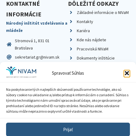
KONTAKTNÉ
DÔLEŽITÉ ODKAZY
Základné informácie o NIVaM
INFORMÁCIE
Kontakty
Národný inštitút vzdelávania a
mládeže
Kariéra
Kde nás nájdete
Stromová 1, 831 01
Bratislava
Pracoviská NIVaM
sekretariat.gr@nivam.sk
Dokumenty inštitúcie
IČO: 00164348
Knižnica
Spravovať Súhlas
DIČ: 2020798714
Na poskytovanie tých najlepších skúseností používame technológie, ako sú
súbory cookie na ukladanie a/alebo prístup k informáciám o zariadení. Súhlas s
týmito technológiami nám umožní spracovávať údaje, ako je správanie pri
prehliadaní alebo jedinečné ID na tejto stránke. Nesúhlas alebo odvolanie
Zásady ochrany súkromia
súhlasu môže nepriaznivo ovplyvniť určité vlastnosti a funkcie.
Vyhlásenie o prístupnosti
Prijať
Sprístupnenie informácií