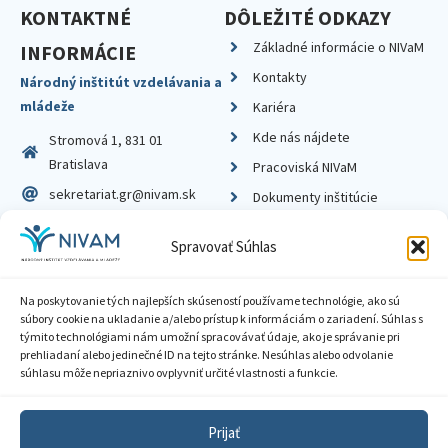
KONTAKTNÉ
DÔLEŽITÉ ODKAZY
Základné informácie o NIVaM
INFORMÁCIE
Kontakty
Národný inštitút vzdelávania a
mládeže
Kariéra
Kde nás nájdete
Stromová 1, 831 01
Bratislava
Pracoviská NIVaM
sekretariat.gr@nivam.sk
Dokumenty inštitúcie
IČO: 00164348
Knižnica
Spravovať Súhlas
DIČ: 2020798714
Na poskytovanie tých najlepších skúseností používame technológie, ako sú
súbory cookie na ukladanie a/alebo prístup k informáciám o zariadení. Súhlas s
týmito technológiami nám umožní spracovávať údaje, ako je správanie pri
prehliadaní alebo jedinečné ID na tejto stránke. Nesúhlas alebo odvolanie
Zásady ochrany súkromia
súhlasu môže nepriaznivo ovplyvniť určité vlastnosti a funkcie.
Vyhlásenie o prístupnosti
Prijať
Sprístupnenie informácií