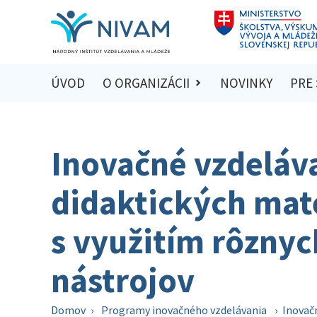
ÚVOD
O ORGANIZÁCII
NOVINKY
PRE
Inovačné vzdeláv
didaktických mat
s využitím rôznyc
nástrojov
Domov
›
Programy inovačného vzdelávania
›
Inovačn