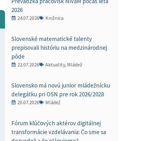
Prevádzka pracovísk NIVaM počas leta
2026
24.07.2026
Knižnica
Slovenské matematické talenty
prepisovali históriu na medzinárodnej
pôde
22.07.2026
Aktuality, Mládež
Slovensko má novú junior mládežnícku
delegátku pri OSN pre rok 2026/2028
20.07.2026
Mládež
Fórum kľúčových aktérov digitálnej
transformácie vzdelávania: Čo sme sa
dozvedeli a čo plánujeme?