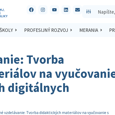
 ŠKOLY
PROFESIJNÝ ROZVOJ
MERANIA
PR
anie: Tvorba
eriálov na vyučovani
h digitálnych
é vzdelávanie: Tvorba didaktických materiálov na vyučovanie s