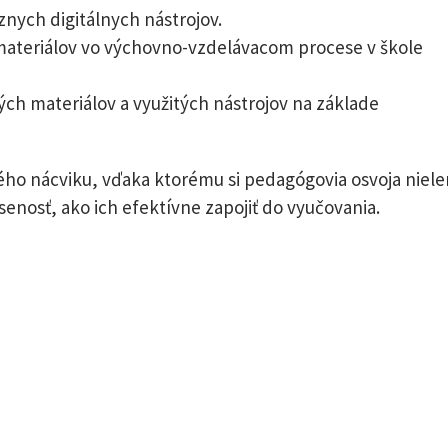
znych digitálnych nástrojov.
 materiálov vo výchovno-vzdelávacom procese v škole
ých materiálov a využitých nástrojov na základe
ého nácviku, vďaka ktorému si pedagógovia osvoja niele
úsenosť, ako ich efektívne zapojiť do vyučovania.