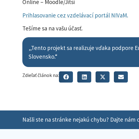
Online – Moodle/Jitsi
Prihlasovanie cez vzdelávací portál NIVaM.
Tešíme sa na vašu účasť.
„Tento projekt sa realizuje vďaka podpore 
Slovensko.“
Zdieľať článok na:
Našli ste na stránke nejakú chybu? Dajte nám o