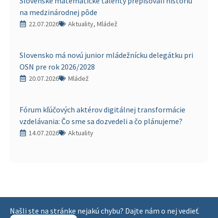
Slovenské matematické talenty prepisovali históriu
na medzinárodnej pôde
22.07.2026
Aktuality, Mládež
Slovensko má novú junior mládežnícku delegátku pri
OSN pre rok 2026/2028
20.07.2026
Mládež
Fórum kľúčových aktérov digitálnej transformácie
vzdelávania: Čo sme sa dozvedeli a čo plánujeme?
14.07.2026
Aktuality
Našli ste na stránke nejakú chybu? Dajte nám o nej vedieť.