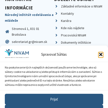
Základné informácie o NIVaM
INFORMÁCIE
Kontakty
Národný inštitút vzdelávania a
mládeže
Kariéra
Kde nás nájdete
Stromová 1, 831 01
Bratislava
Pracoviská NIVaM
sekretariat.gr@nivam.sk
Dokumenty inštitúcie
IČO: 00164348
Knižnica
Spravovať Súhlas
DIČ: 2020798714
Na poskytovanie tých najlepších skúseností používame technológie, ako sú
súbory cookie na ukladanie a/alebo prístup k informáciám o zariadení. Súhlas s
týmito technológiami nám umožní spracovávať údaje, ako je správanie pri
prehliadaní alebo jedinečné ID na tejto stránke. Nesúhlas alebo odvolanie
Zásady ochrany súkromia
súhlasu môže nepriaznivo ovplyvniť určité vlastnosti a funkcie.
Vyhlásenie o prístupnosti
Prijať
Sprístupnenie informácií