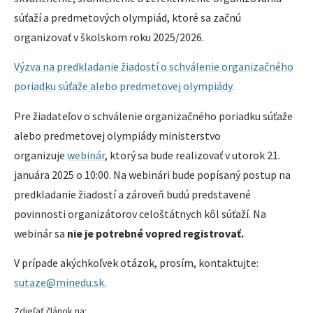
súťaží a predmetových olympiád, ktoré sa začnú
organizovať v školskom roku 2025/2026.
Výzva na predkladanie žiadostí o schválenie organizačného
poriadku súťaže alebo predmetovej olympiády.
Pre žiadateľov o schválenie organizačného poriadku súťaže
alebo predmetovej olympiády ministerstvo
organizuje
webinár
, ktorý sa bude realizovať v utorok 21.
januára 2025 o 10:00. Na webinári bude popísaný postup na
predkladanie žiadostí a zároveň budú predstavené
povinnosti organizátorov celoštátnych kôl súťaží. Na
webinár sa
nie je potrebné vopred registrovať.
V prípade akýchkoľvek otázok, prosím, kontaktujte:
sutaze@minedu.sk.
Zdieľať článok na: