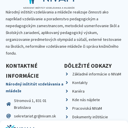
Národný inštitút vzdelávania a mládeže realizuje činnosti ako
napríklad vzdelávanie a poradenstvo pedagogickým a
nepedagogickým zamestnancom, metodické usmerňovanie škôl a
školských zariadení, aplikovaný pedagogický výskum,
organizovanie predmetových olympiád a súťaží, externé testovanie
na školách, neformálne vzdelávanie mládeže či správa knižničného
fondu.
KONTAKTNÉ
DÔLEŽITÉ ODKAZY
Základné informácie o NIVaM
INFORMÁCIE
Kontakty
Národný inštitút vzdelávania a
mládeže
Kariéra
Kde nás nájdete
Stromová 1, 831 01
Bratislava
Pracoviská NIVaM
sekretariat.gr@nivam.sk
Dokumenty inštitúcie
IČO: 00164348
Knižnica