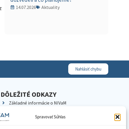
14.07.2026
Aktuality
z
Nahlásiť chybu
DÔLEŽITÉ ODKAZY
Základné informácie o NIVaM
Kontakty
Spravovať Súhlas
Kariéra
Kde nás nájdete