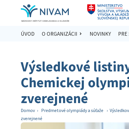
ÚVOD
O ORGANIZÁCII
NOVINKY
PRE
Výsledkové listin
Chemickej olympiá
zverejnené
Domov
›
Predmetové olympiády a súťaže
›
Výsledkov
zverejnené