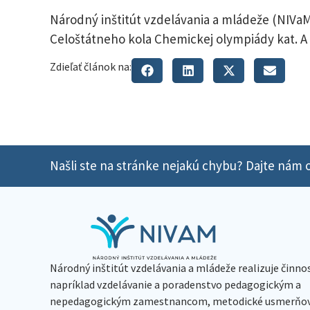
Národný inštitút vzdelávania a mládeže (NIVaM
Celoštátneho kola Chemickej olympiády kat. A a
Zdieľať článok na:
Našli ste na stránke nejakú chybu? Dajte nám o
Národný inštitút vzdelávania a mládeže realizuje činno
napríklad vzdelávanie a poradenstvo pedagogickým a
nepedagogickým zamestnancom, metodické usmerňov