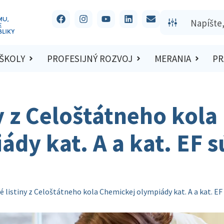
 ŠKOLY
PROFESIJNÝ ROZVOJ
MERANIA
PR
y z Celoštátneho kola
dy kat. A a kat. EF s
é listiny z Celoštátneho kola Chemickej olympiády kat. A a kat. EF