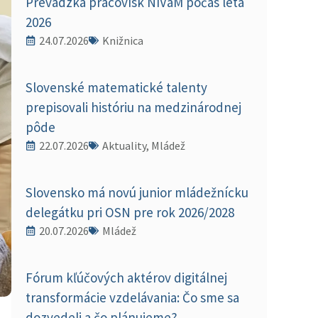
Prevádzka pracovísk NIVaM počas leta
2026
24.07.2026
Knižnica
Slovenské matematické talenty
prepisovali históriu na medzinárodnej
pôde
22.07.2026
Aktuality, Mládež
Slovensko má novú junior mládežnícku
delegátku pri OSN pre rok 2026/2028
20.07.2026
Mládež
Fórum kľúčových aktérov digitálnej
transformácie vzdelávania: Čo sme sa
dozvedeli a čo plánujeme?