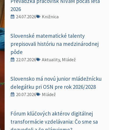
Prevádzka pracovísk NIVaM počas leta
2026
24.07.2026
Knižnica
Slovenské matematické talenty
prepisovali históriu na medzinárodnej
pôde
22.07.2026
Aktuality, Mládež
Slovensko má novú junior mládežnícku
delegátku pri OSN pre rok 2026/2028
20.07.2026
Mládež
Fórum kľúčových aktérov digitálnej
transformácie vzdelávania: Čo sme sa
dozvedeli a čo plánujeme?