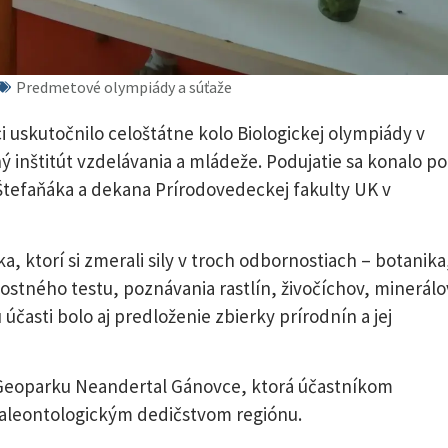
Predmetové olympiády a súťaže
ci uskutočnilo celoštátne kolo Biologickej olympiády v
ý inštitút vzdelávania a mládeže. Podujatie sa konalo p
Štefaňáka a dekana Prírodovedeckej fakulty UK v
a, ktorí si zmerali sily v troch odbornostiach – botanika
ostného testu, poznávania rastlín, živočíchov, minerálo
 účasti bolo aj predloženie zbierky prírodnín a jej
Geoparku Neandertal Gánovce, ktorá účastníkom
paleontologickým dedičstvom regiónu.