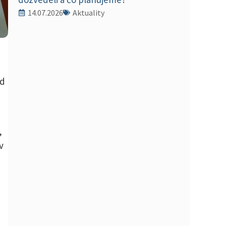
14.07.2026
Aktuality
od
,
v