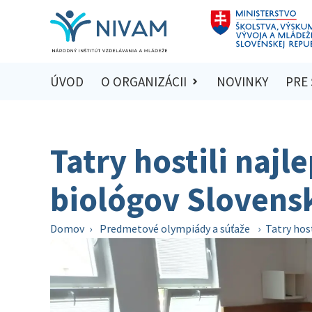
ÚVOD
O ORGANIZÁCII
NOVINKY
PRE
Tatry hostili naj
biológov Slovens
Domov
›
Predmetové olympiády a súťaže
›
Tatry hos