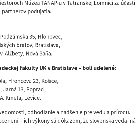
iestoroch Múzea TANAP-u v Tatranskej Lomnici za účasti
a partnerov podujatia.
 Podzámska 35, Hlohovec,
kých bratov, Bratislava,
v. Alžbety, Nová Baňa.
eckej fakulty UK v Bratislave – boli udelené:
a, Hroncova 23, Košice,
, Jarná 13, Poprad,
A. Kmeťa, Levice.
 vedomosti, odhodlanie a nadšenie pre vedu a prírodu.
 ocenení – ich výkony sú dôkazom, že slovenská veda m