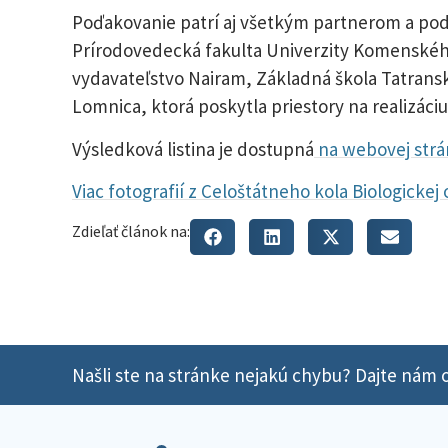
Poďakovanie patrí aj všetkým partnerom a pod
Prírodovedecká fakulta Univerzity Komenskéh
vydavateľstvo Nairam, Základná škola Tatrans
Lomnica, ktorá poskytla priestory na realizáciu
Výsledková listina je dostupná
na webovej strá
Viac fotografií z Celoštátneho kola Biologickej
Zdieľať článok na:
Našli ste na stránke nejakú chybu? Dajte nám o