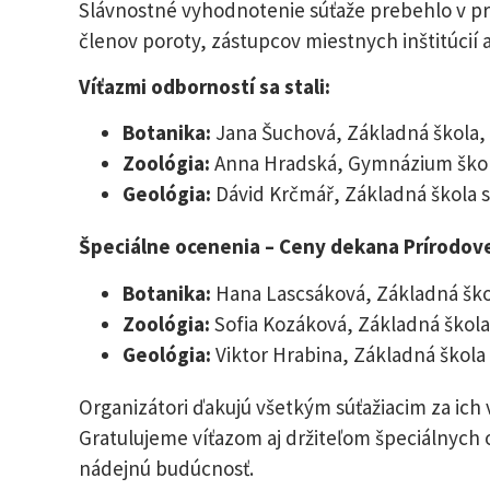
Slávnostné vyhodnotenie súťaže prebehlo v pr
členov poroty, zástupcov miestnych inštitúcií 
Víťazmi odborností sa stali:
Botanika:
Jana Šuchová, Základná škola,
Zoológia:
Anna Hradská, Gymnázium škols
Geológia:
Dávid Krčmář, Základná škola s
Špeciálne ocenenia – Ceny dekana Prírodoved
Botanika:
Hana Lascsáková, Základná škol
Zoológia:
Sofia Kozáková, Základná škola
Geológia:
Viktor Hrabina, Základná škola 
Organizátori ďakujú všetkým súťažiacim za ich
Gratulujeme víťazom aj držiteľom špeciálnych
nádejnú budúcnosť.