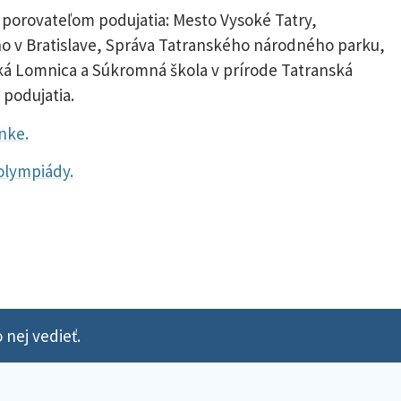
porovateľom podujatia: Mesto Vysoké Tatry,
o v Bratislave, Správa Tatranského národného parku,
ká Lomnica a Súkromná škola v prírode Tatranská
 podujatia.
nke.
 olympiády.
 nej vedieť.