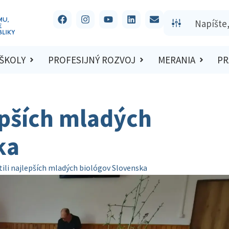
 ŠKOLY
PROFESIJNÝ ROZVOJ
MERANIA
PR
lepších mladých
ka
tili najlepších mladých biológov Slovenska