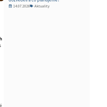
14.07.2026
Aktuality
ch
s
é