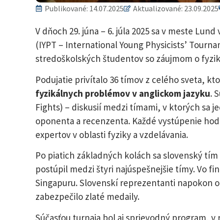
Publikované:
14.07.2025
Aktualizované: 23.09.2025
V dňoch 29. júna – 6. júla 2025 sa v meste Lu
(IYPT – International Young Physicists’ Tourna
stredoškolských študentov so záujmom o fyzik
Podujatie privítalo 36 tímov z celého sveta, k
fyzikálnych problémov v anglickom jazyku
. 
Fights) – diskusií medzi tímami, v ktorých sa j
oponenta a recenzenta. Každé vystúpenie hod
expertov v oblasti fyziky a vzdelávania.
Po piatich základných kolách sa slovenský tí
postúpil medzi štyri najúspešnejšie tímy. Vo fi
Singapuru. Slovenskí reprezentanti napokon obs
zabezpečilo zlaté medaily.
Súčasťou turnaja bol aj sprievodný program, v 