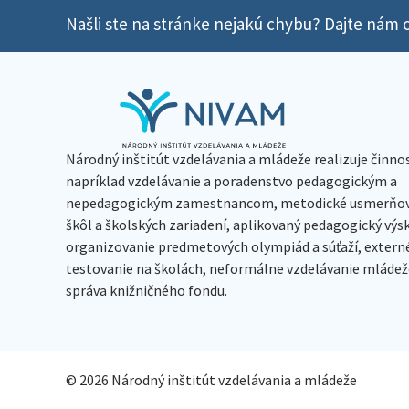
Našli ste na stránke nejakú chybu? Dajte nám o
Národný inštitút vzdelávania a mládeže realizuje činno
napríklad vzdelávanie a poradenstvo pedagogickým a
nepedagogickým zamestnancom, metodické usmerňov
škôl a školských zariadení, aplikovaný pedagogický vý
organizovanie predmetových olympiád a súťaží, extern
testovanie na školách, neformálne vzdelávanie mládeže
správa knižničného fondu.
© 2026 Národný inštitút vzdelávania a mládeže