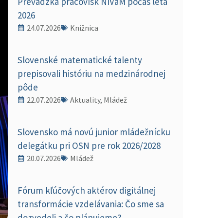
Prevádzka pracovísk NIVaM počas leta
2026
24.07.2026
Knižnica
Slovenské matematické talenty
prepisovali históriu na medzinárodnej
pôde
22.07.2026
Aktuality, Mládež
Slovensko má novú junior mládežnícku
delegátku pri OSN pre rok 2026/2028
20.07.2026
Mládež
Fórum kľúčových aktérov digitálnej
transformácie vzdelávania: Čo sme sa
dozvedeli a čo plánujeme?