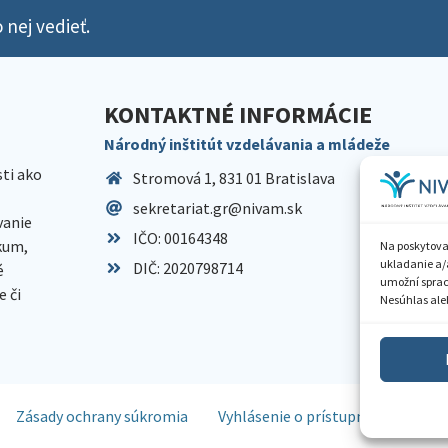
 nej vedieť.
KONTAKTNÉ INFORMÁCIE
Národný inštitút vzdelávania a mládeže
sti ako
Stromová 1, 831 01 Bratislava
sekretariat.gr@nivam.sk
anie
IČO: 00164348
skum,
Na poskytova
ukladanie a/
DIČ: 2020798714
é
umožní spraco
 či
Nesúhlas aleb
Zásady ochrany súkromia
Vyhlásenie o prístupnosti
Spr