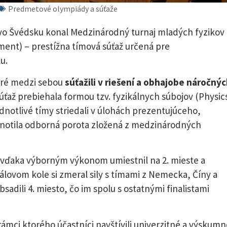
Predmetové olympiády a súťaže
nd vo Švédsku konal Medzinárodný turnaj mladých fyzikov
ment) – prestížna tímová súťaž určená pre
u.
toré medzi sebou
súťažili v riešení a obhajobe náročný
Súťaž prebiehala formou tzv. fyzikálnych súbojov (Physic
ednotlivé tímy striedali v úlohách prezentujúceho,
notila odborná porota zložená z medzinárodných
m vďaka výborným výkonom umiestnil na 2. mieste a
nálovom kole si zmeral sily s tímami z Nemecka, Číny a
adili 4. miesto, čo im spolu s ostatnými finalistami
rámci ktorého účastníci navštívili univerzitné a výskumn