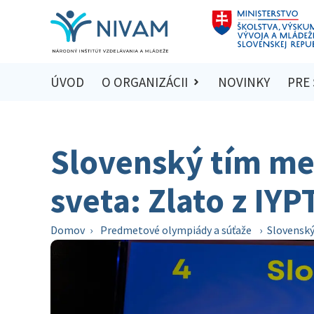
ÚVOD
O ORGANIZÁCII
NOVINKY
PRE
Slovenský tím med
sveta: Zlato z IY
Domov
›
Predmetové olympiády a súťaže
›
Slovenský