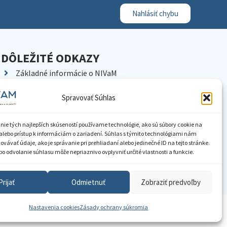
Nahlásiť chybu
DÔLEŽITÉ ODKAZY
Základné informácie o NIVaM
Kontakty
Spravovať Súhlas
Kariéra
Kde nás nájdete
nie tých najlepších skúseností používame technológie, ako sú súbory cookie na
Pracoviská NIVaM
alebo prístup k informáciám o zariadení. Súhlas s týmito technológiami nám
vávať údaje, ako je správanie pri prehliadaní alebo jedinečné ID na tejto stránke.
Dokumenty inštitúcie
o odvolanie súhlasu môže nepriaznivo ovplyvniť určité vlastnosti a funkcie.
Knižnica
Prijať
Odmietnuť
Zobraziť predvoľby
Nastavenia cookies
Zásady ochrany súkromia
ístupnenie informácií
Nastavenia cookies
GDPR