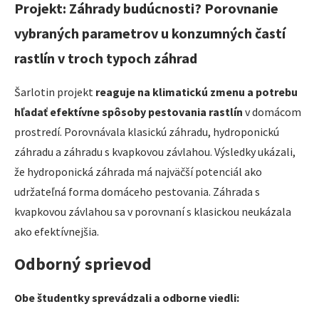
Projekt: Záhrady budúcnosti? Porovnanie
vybraných parametrov u konzumných častí
rastlín v troch typoch záhrad
Šarlotin projekt
reaguje na klimatickú zmenu a potrebu
hľadať efektívne spôsoby pestovania rastlín
v domácom
prostredí. Porovnávala klasickú záhradu, hydroponickú
záhradu a záhradu s kvapkovou závlahou. Výsledky ukázali,
že hydroponická záhrada má najväčší potenciál ako
udržateľná forma domáceho pestovania. Záhrada s
kvapkovou závlahou sa v porovnaní s klasickou neukázala
ako efektívnejšia.
Odborný sprievod
Obe študentky sprevádzali a odborne viedli: