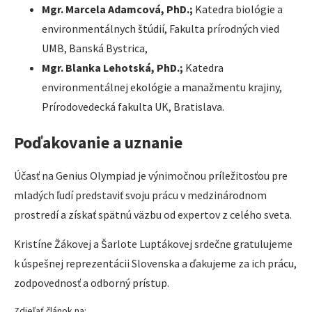
Mgr. Marcela Adamcová, PhD.;
Katedra biológie a
environmentálnych štúdií, Fakulta prírodných vied
UMB, Banská Bystrica,
Mgr. Blanka Lehotská, PhD.;
Katedra
environmentálnej ekológie a manažmentu krajiny,
Prírodovedecká fakulta UK, Bratislava.
Poďakovanie a uznanie
Účasť na Genius Olympiad je výnimočnou príležitosťou pre
mladých ľudí predstaviť svoju prácu v medzinárodnom
prostredí a získať spätnú väzbu od expertov z celého sveta.
Kristíne Žákovej a Šarlote Luptákovej srdečne gratulujeme
k úspešnej reprezentácii Slovenska a ďakujeme za ich prácu,
zodpovednosť a odborný prístup.
Zdieľať článok na: