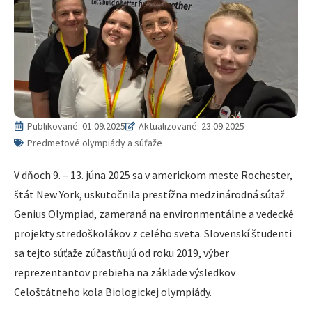
Publikované:
01.09.2025
Aktualizované: 23.09.2025
Predmetové olympiády a súťaže
V dňoch 9. – 13. júna 2025 sa v americkom meste Rochester,
štát New York, uskutočnila prestížna medzinárodná súťaž
Genius Olympiad, zameraná na environmentálne a vedecké
projekty stredoškolákov z celého sveta. Slovenskí študenti
sa tejto súťaže zúčastňujú od roku 2019, výber
reprezentantov prebieha na základe výsledkov
Celoštátneho kola Biologickej olympiády.