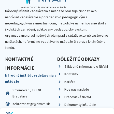
Národný inštitút vzdelávania a mládeže realizuje činnosti ako
napríklad vzdelávanie a poradenstvo pedagogickým a
nepedagogickým zamestnancom, metodické usmerňovanie škôl a
školských zariadení, aplikovaný pedagogický výskum,
organizovanie predmetových olympiád a súťaží, externé testovanie
na školách, neformálne vzdelávanie mládeže či správa knižničného
fondu.
KONTAKTNÉ
DÔLEŽITÉ ODKAZY
Základné informácie o NIVaM
INFORMÁCIE
Kontakty
Národný inštitút vzdelávania a
mládeže
Kariéra
Kde nás nájdete
Stromová 1, 831 01
Bratislava
Pracoviská NIVaM
sekretariat.gr@nivam.sk
Dokumenty inštitúcie
IČO: 00164348
Knižnica