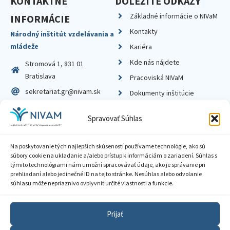
KONTAKTNÉ
DÔLEŽITÉ ODKAZY
Základné informácie o NIVaM
INFORMÁCIE
Kontakty
Národný inštitút vzdelávania a
mládeže
Kariéra
Kde nás nájdete
Stromová 1, 831 01
Bratislava
Pracoviská NIVaM
sekretariat.gr@nivam.sk
Dokumenty inštitúcie
IČO: 00164348
Knižnica
Spravovať Súhlas
DIČ: 2020798714
Na poskytovanie tých najlepších skúseností používame technológie, ako sú
súbory cookie na ukladanie a/alebo prístup k informáciám o zariadení. Súhlas s
týmito technológiami nám umožní spracovávať údaje, ako je správanie pri
prehliadaní alebo jedinečné ID na tejto stránke. Nesúhlas alebo odvolanie
Zásady ochrany súkromia
súhlasu môže nepriaznivo ovplyvniť určité vlastnosti a funkcie.
Vyhlásenie o prístupnosti
Prijať
Sprístupnenie informácií