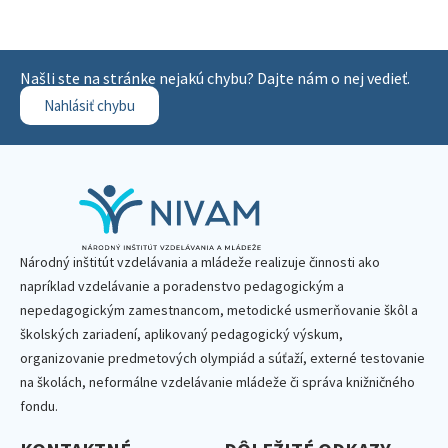
Našli ste na stránke nejakú chybu? Dajte nám o nej vedieť.
Nahlásiť chybu
Národný inštitút vzdelávania a mládeže realizuje činnosti ako
napríklad vzdelávanie a poradenstvo pedagogickým a
nepedagogickým zamestnancom, metodické usmerňovanie škôl a
školských zariadení, aplikovaný pedagogický výskum,
organizovanie predmetových olympiád a súťaží, externé testovanie
na školách, neformálne vzdelávanie mládeže či správa knižničného
fondu.